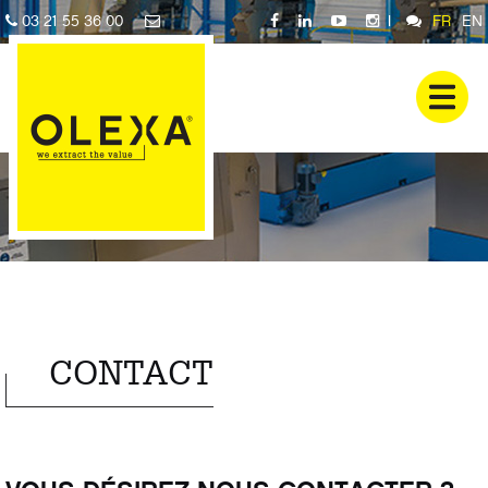
03 21 55 36 00
|
FR
EN
CONTACT