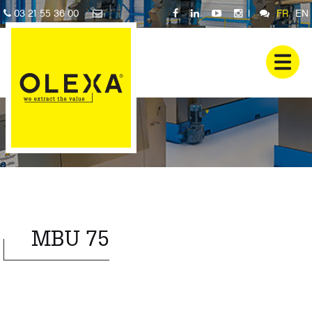
03 21 55 36 00
|
FR
EN
MBU 75