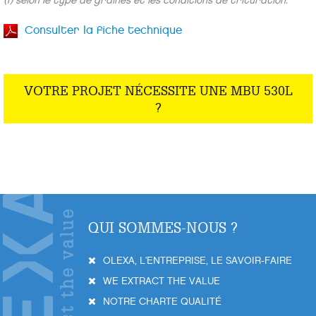
(1) selon le type de graines et les conditions de trituration.
Consulter la fiche technique
VOTRE PROJET NÉCESSITE UNE MBU 530L
?
QUI SOMMES-NOUS ?
OLEXA, L'ENTREPRISE, LE SAVOIR-FAIRE
WE EXTRACT THE VALUE
NOTRE CHARTE QUALITÉ