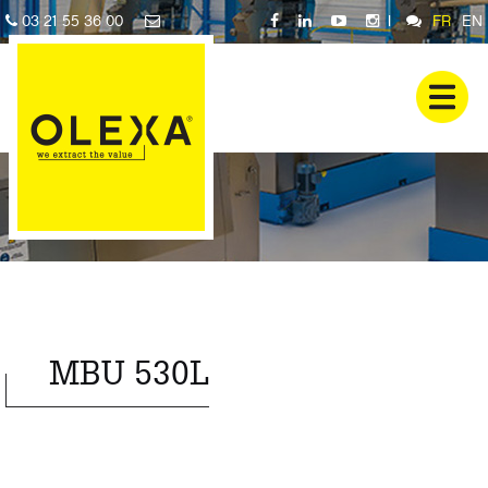
03 21 55 36 00
|
FR
EN
MBU 530L