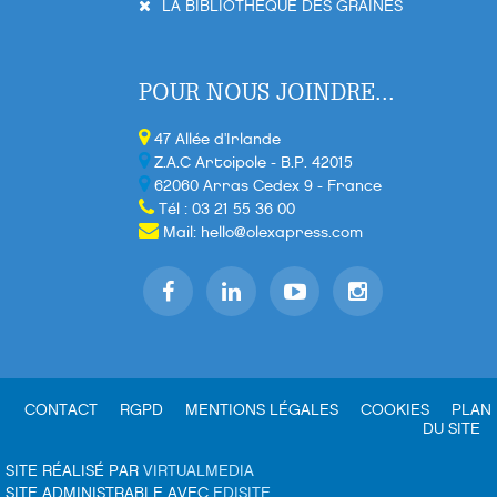
LA BIBLIOTHÈQUE DES GRAINES
POUR NOUS JOINDRE...
47 Allée d'Irlande
Z.A.C Artoipole - B.P. 42015
62060 Arras Cedex 9 - France
Tél : 03 21 55 36 00
Mail:
hello@olexapress.com
CONTACT
RGPD
MENTIONS LÉGALES
COOKIES
PLAN
DU SITE
SITE RÉALISÉ PAR
VIRTUALMEDIA
SITE ADMINISTRABLE AVEC
EDISITE