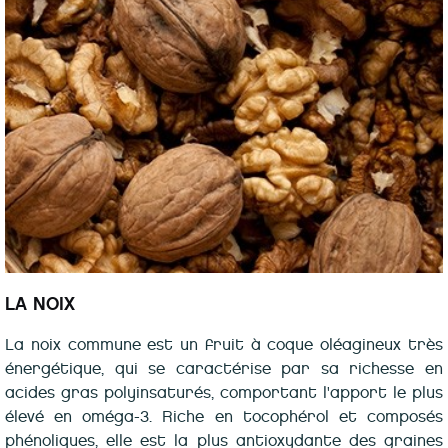
LA NOIX
La noix commune est un fruit à coque oléagineux très
énergétique, qui se caractérise par sa richesse en
acides gras polyinsaturés, comportant l'apport le plus
élevé en oméga-3. Riche en tocophérol et composés
phénoliques, elle est la plus antioxydante des graines