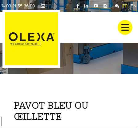
03 21 55 36 00
|
FR
EN
PAVOT BLEU OU
ŒILLETTE